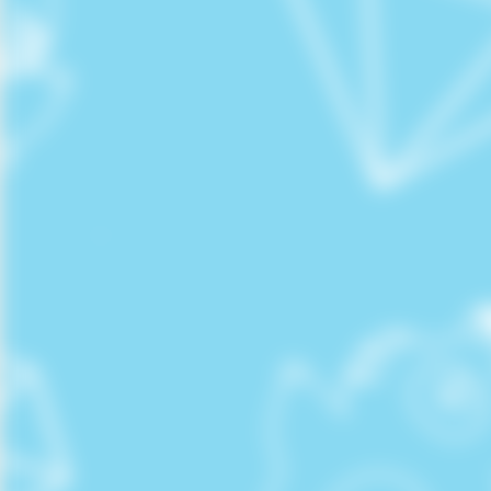
桜李祭テーマソング
Colorway/片腹痛い。