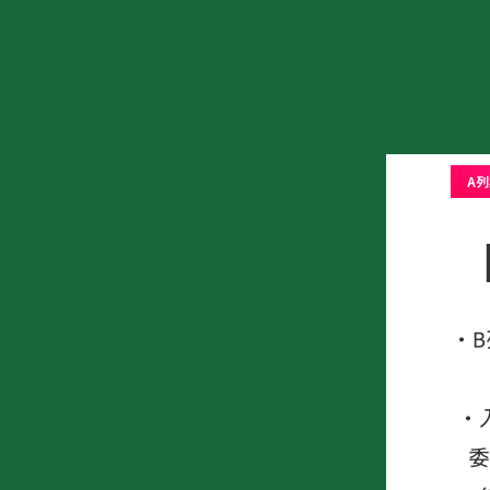
A列
・
・
委