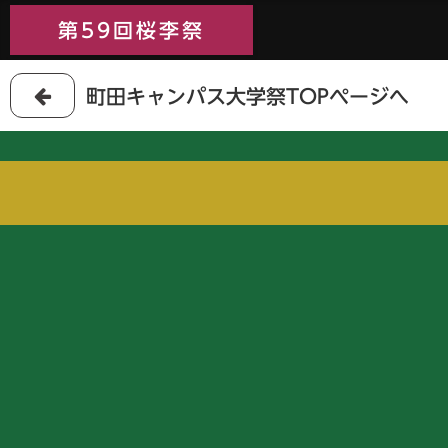
第59回桜李祭
第59回桜李祭
町田キャンパス大学祭TOPページへ