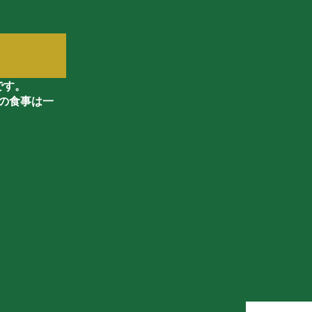
です。
の食事は一
。