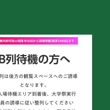
案内締切後or開演45分前から開場時間(開演30分前)まで
B列待機の方へ
B列は後方の観覧スペースへのご誘導
となります。
入場待機エリア到着後、大学祭実行
員の誘導に従い整列してください