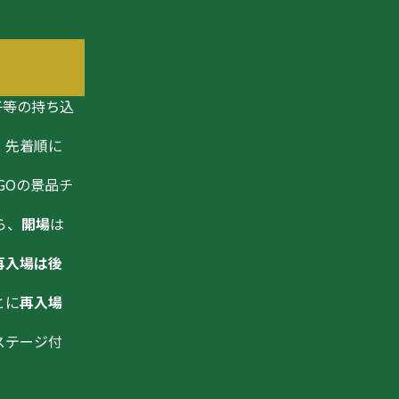
子等の持ち込
。先着順に
GOの景品チ
ら、
開場
は
再入場は後
とに
再入場
ステージ付
。