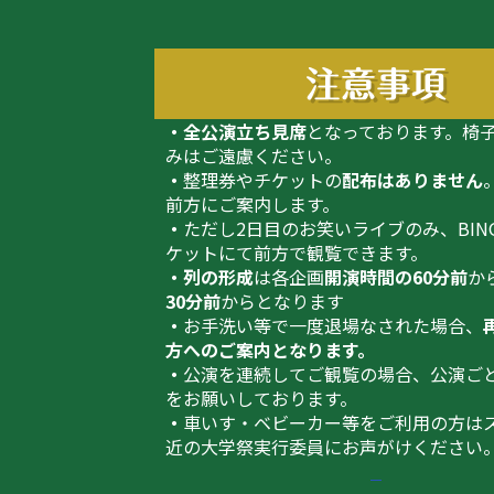
注意事項
・全公演立ち見席
となっております。椅
みはご遠慮ください。
・
整理券やチケットの
配布はありません
前方にご案内します。
・
ただし2日目のお笑いライブのみ、BIN
ケットにて前方で観覧できます。
・列の形成
は各企画
開演時間の60分前
か
30分前
からとなります
・
お手洗い等で一度退場なされた場合、
方へのご案内となります。
・
公演を連続してご観覧の場合、公演ご
をお願いしております。
・
車いす・ベビーカー等をご利用の方は
近の大学祭実行委員にお声がけください