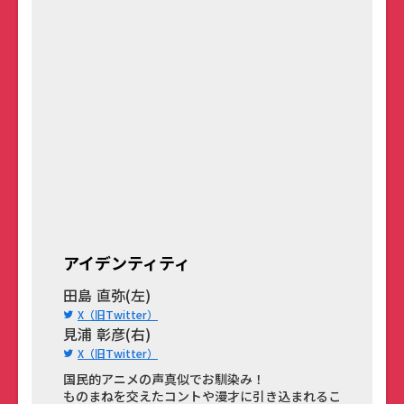
アイデンティティ
田島 直弥(左)
X（旧Twitter）
見浦 彰彦(右)
X（旧Twitter）
国民的アニメの声真似でお馴染み！
ものまねを交えたコントや漫才に引き込まれるこ