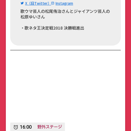
X（旧Twitter）
Instagram
歌ウマ芸人の松尾侑治さんとジャイアンツ芸人の
松原ゆいさん
・歌ネタ王決定戦2018 決勝戦進出
野外ステージ
16:00
alarm