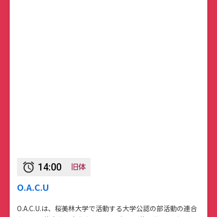
旧体
alarm
14:00
O.A.C.U
O.A.C.U.は、桜美林大学で活動する大学公認の部活動の連合