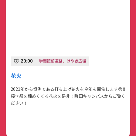
学而館前道路、けやき広場
20:00
alarm
花火
2021年から恒例である打ち上げ花火を今年も開催します😳‼️
桜李祭を締めくくる花火を是非！町田キャンパスからご覧く
ださい！