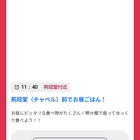
荊冠堂付近
11：40
alarm
荊冠堂（チャペル）前でお昼ごはん！
お昼にピッタリな食べ物がたくさん！明々館で座ってゆっく
り食べよう！！