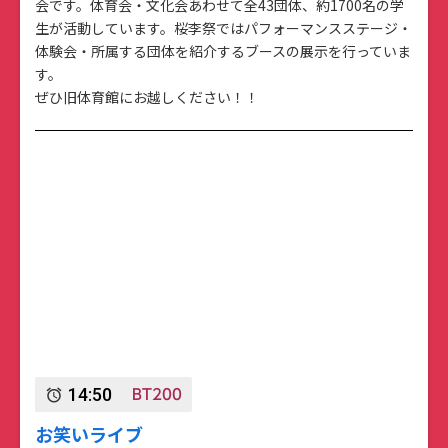
会です。体育会・文化会あわせて全43団体、約1700名の学
生が活動しています。桜李祭ではパフォーマンスステージ・
体験会・所属する団体を紹介するブースの展示を行っていま
す。
ぜひ旧体育館にお越しください！！
BT200
14:50
alarm
お笑いライブ