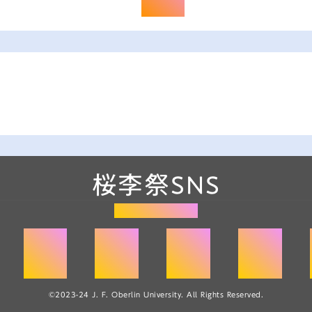
桜李祭SNS
桜李祭公式HP
©2023-24 J. F. Oberlin University. All Rights Reserved.