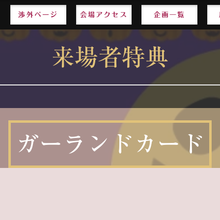
渉外ページ
渉外ページ
会場アクセス
会場アクセス
企画一覧
企画一覧
来場者特典
ガーランドカード