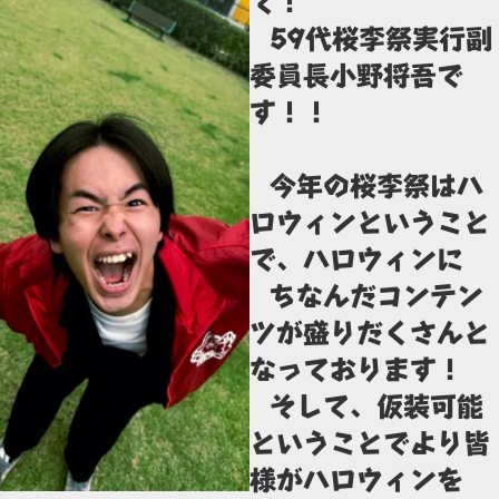
て！
59代桜李祭実行副
委員長小野将吾で
す！！
今年の桜李祭はハ
ロウィンということ
で、ハロウィンに
ちなんだコンテン
ツが盛りだくさんと
なっております！
そして、仮装可能
ということでより皆
様がハロウィンを