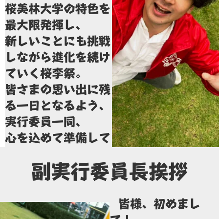
桜美林大学の特色を
最大限発揮し、
新しいことにも挑戦
しながら進化を続け
ていく桜李祭。
皆さまの思い出に残
る一日となるよう、
実行委員一同、
心を込めて準備して
おりますので、当日
副実行委員長挨拶
はぜひ足を
お運びください！
皆様、初めまし