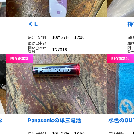
くし
持
10月27日 12:00
届け出時刻
届
届け出本部
届
問い合わせ
問
T27018
番号
番
明々館本部
明々館本部
お
Panasonicの単三電池
水色のOUT
10月27日 13:50
届け出時刻
届け出時刻