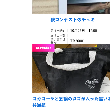
桜コンテストのチェキ
10月26日 12:00
届け出時刻
届け出本部
問い合わせ
TB26001
番号
明々館本部
コカコーラと五輪のロゴが入った黒い
弁当袋