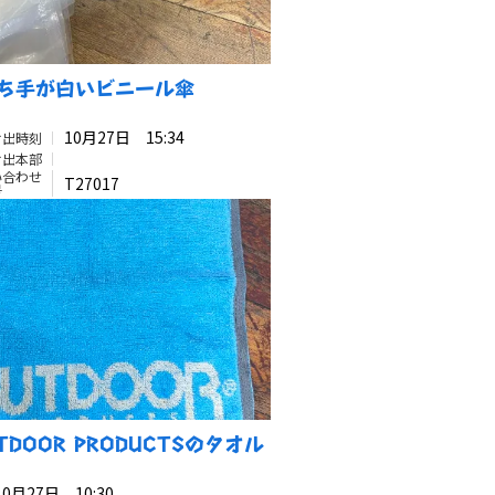
ち手が白いビニール傘
10月27日 15:34
け出時刻
け出本部
い合わせ
T27017
号
DOOR PRODUCTSのタオル
10月27日 10:30