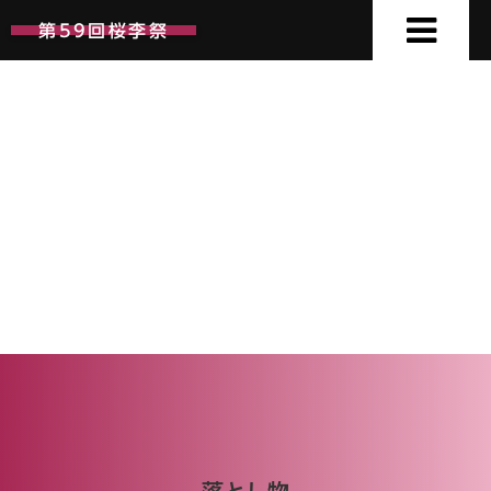
第59回桜李祭