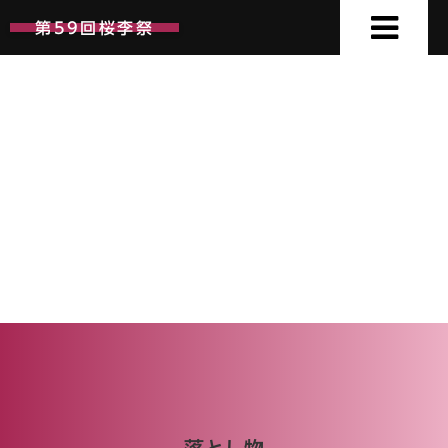
第59回桜李祭