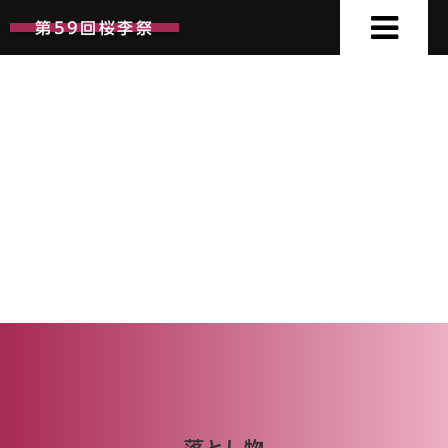
第59回桜李祭