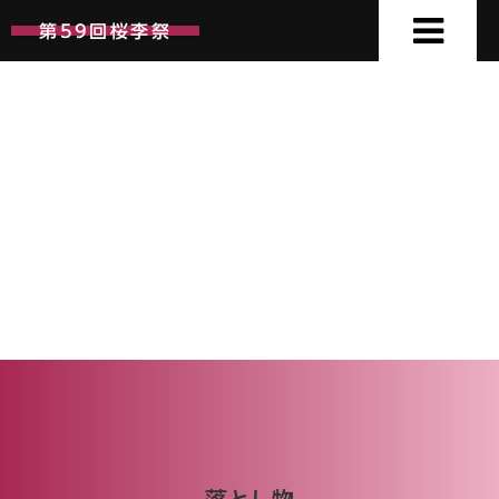
第59回桜李祭