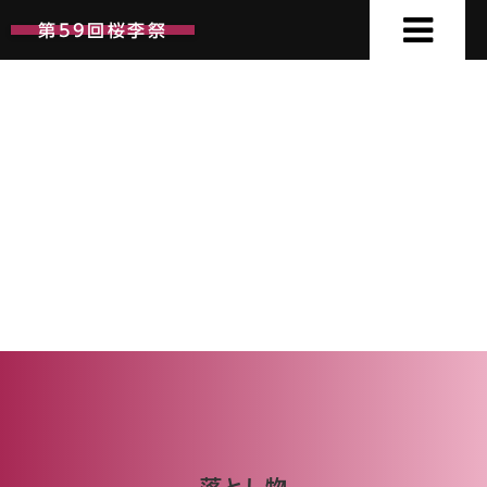
第59回桜李祭