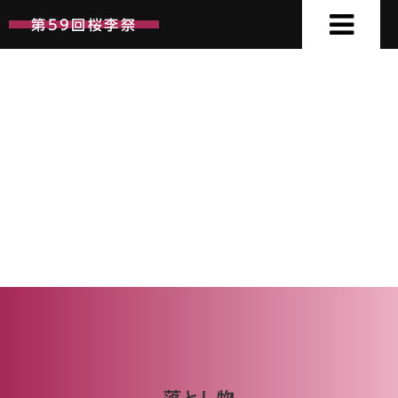
第59回桜李祭