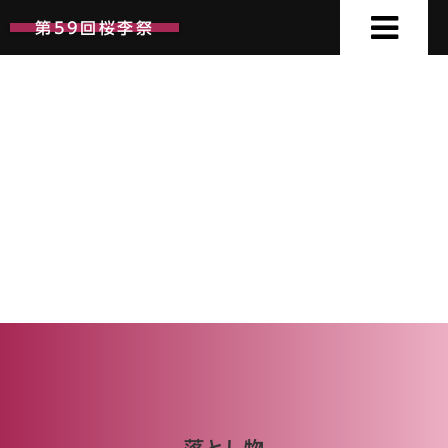
第59回桜李祭