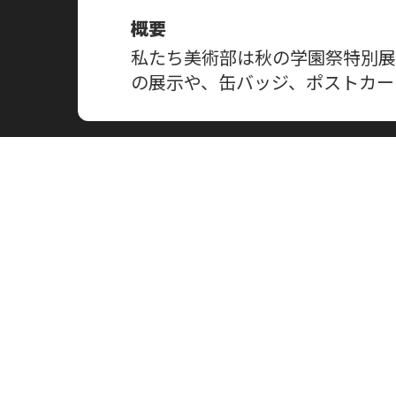
概要
私たち美術部は秋の学園祭特別展
の展示や、缶バッジ、ポストカー
活動紹介
美術部では様々なサブカルチャー
まり、絵を描いたりお話ししたり
そして美術部では一年中新入部員
（切実）
この企画をシェアする