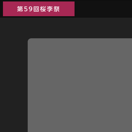
第59回桜李祭