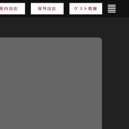
format_align_justify
屋内出店
屋外出店
ゲスト情報