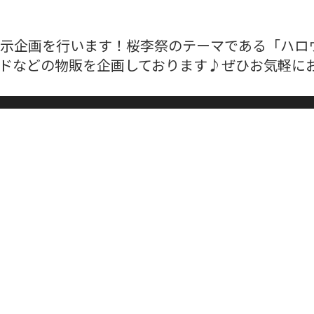
示企画を行います！桜李祭のテーマである「ハロ
ドなどの物販を企画しております♪ぜひお気軽に
好きの部員20名ほどが、楽しくワイワイ創作など
、さらにオンライン上でも集まり、作品を共有した
を募集しています。在学生のみなさま、どうか美術