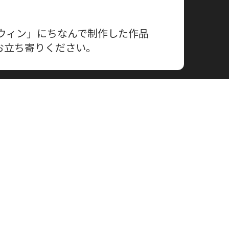
ウィン」にちなんで制作した作品
お立ち寄りください。
の活動しています。教室や教室に集
りお話ししたりしています！！
部への入部の方ご検討ください