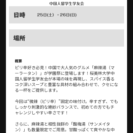
中国人留学生学友会
日時
25日(土）・26日(日)
場所
概要
ピリ辛好き必見！中国で大人気のグルメ「麻辣湯（マ
ーラータン）」が学園祭に登場します！桜美林大学中
国人留学生学友会が本場の味を再現し、スパイス香る
コク深いスープと豊富な具材の組み合わせで、クセにな
る一杯をご提供します。
今回は“微辣（ピリ辛）”固定の味付け。辛すぎず、でも
しっかり刺激的な絶妙バランスで、初めての方でもチ
ャレンジしやすい辛さです！
さらに、麻辣湯と相性抜群の「酸梅湯（サンメイタ
ン）」も数量限定でご用意。甘酸っぱくて爽やかな中