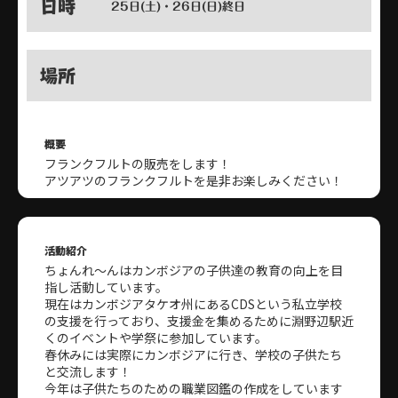
日時
25日(土)・26日(日)終日
場所
概要
フランクフルトの販売をします！
アツアツのフランクフルトを是非お楽しみください！
活動紹介
ちょんれ〜んはカンボジアの子供達の教育の向上を目
指し活動しています。
現在はカンボジアタケオ州にあるCDSという私立学校
の支援を行っており、支援金を集めるために淵野辺駅近
くのイベントや学祭に参加しています。
春休みには実際にカンボジアに行き、学校の子供たち
と交流します！
今年は子供たちのための職業図鑑の作成をしています