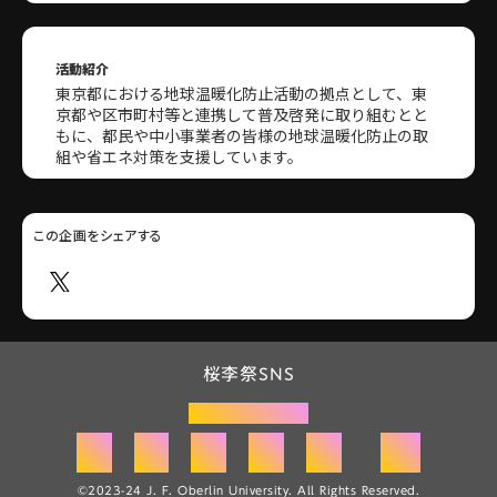
活動紹介
東京都における地球温暖化防止活動の拠点として、東
京都や区市町村等と連携して普及啓発に取り組むとと
もに、都民や中小事業者の皆様の地球温暖化防止の取
組や省エネ対策を支援しています。
この企画をシェアする
桜李祭SNS
桜李祭公式HP
radio
©2023-24 J. F. Oberlin University. All Rights Reserved.