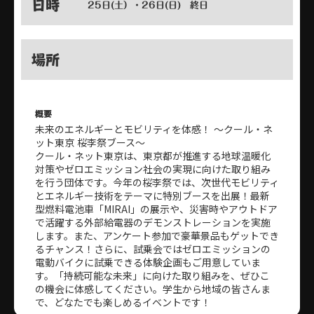
日時
25日(土）・26日(日) 終日
場所
概要
未来のエネルギーとモビリティを体感！ ～クール・ネ
ット東京 桜李祭ブース～
クール・ネット東京は、東京都が推進する地球温暖化
対策やゼロエミッション社会の実現に向けた取り組み
を行う団体です。今年の桜李祭では、次世代モビリティ
とエネルギー技術をテーマに特別ブースを出展！最新
型燃料電池車「MIRAI」の展示や、災害時やアウトドア
で活躍する外部給電器のデモンストレーションを実施
します。また、アンケート参加で豪華景品もゲットでき
るチャンス！さらに、試乗会ではゼロエミッションの
電動バイクに試乗できる体験企画もご用意していま
す。「持続可能な未来」に向けた取り組みを、ぜひこ
の機会に体感してください。学生から地域の皆さんま
で、どなたでも楽しめるイベントです！