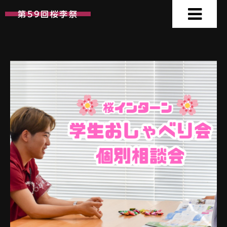
第59回桜李祭