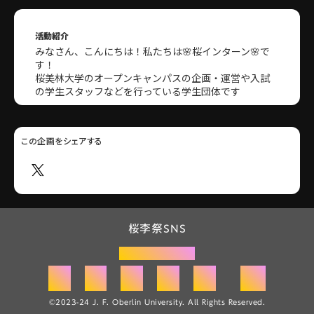
活動紹介
みなさん、こんにちは！私たちは🌸桜インターン🌸で
す！
桜美林大学のオープンキャンパスの企画・運営や入試
の学生スタッフなどを行っている学生団体です
この企画をシェアする
桜李祭SNS
桜李祭公式HP
radio
©2023-24 J. F. Oberlin University. All Rights Reserved.