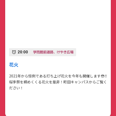
学而館前道路、けやき広場
20:00
alarm
花火
2021年から恒例である打ち上げ花火を今年も開催します😳‼️
桜李祭を締めくくる花火を是非！町田キャンパスからご覧く
ださい！