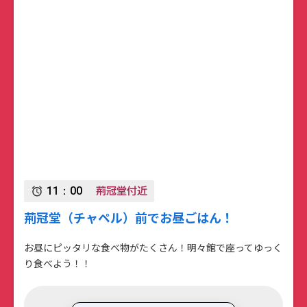
荊冠堂付近
11：00
alarm
荊冠堂（チャペル）前でお昼ごはん！
お昼にピッタリな食べ物がたくさん！明々館で座ってゆっく
り食べよう！！