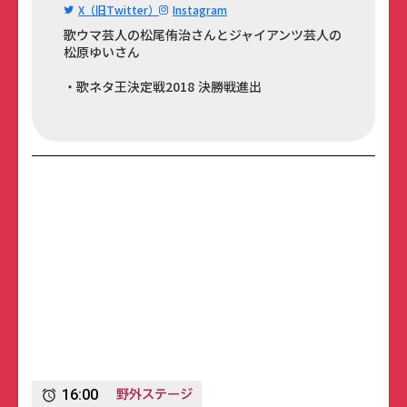
X（旧Twitter）
Instagram
歌ウマ芸人の松尾侑治さんとジャイアンツ芸人の
松原ゆいさん
・歌ネタ王決定戦2018 決勝戦進出
野外ステージ
16:00
alarm