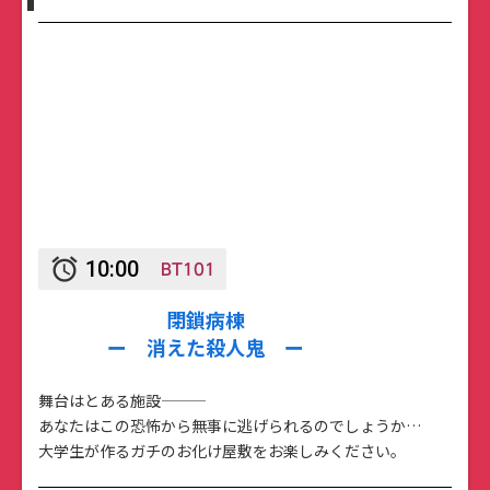
BT101
alarm
10:00
閉鎖病棟
ー 消えた殺人鬼 ー
舞台はとある施設———
あなたはこの恐怖から無事に逃げられるのでしょうか…
大学生が作るガチのお化け屋敷をお楽しみください。