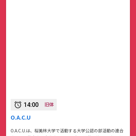
旧体
alarm
14:00
O.A.C.U
O.A.C.U.は、桜美林大学で活動する大学公認の部活動の連合