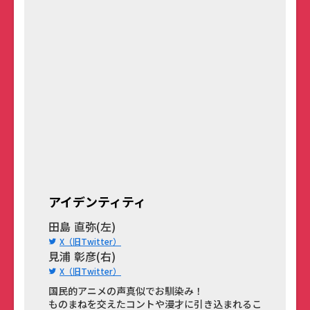
アイデンティティ
田島 直弥(左)
X（旧Twitter）
見浦 彰彦(右)
X（旧Twitter）
国民的アニメの声真似でお馴染み！
ものまねを交えたコントや漫才に引き込まれるこ