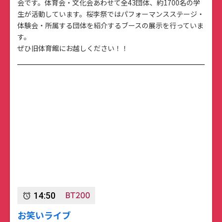
会です。体育会・文化会あわせて全43団体、約1700名の学
生が活動しています。桜李祭ではパフォーマンスステージ・
体験会・所属する団体を紹介するブースの展示を行っていま
す。
ぜひ旧体育館にお越しください！！
BT200
14:50
alarm
お笑いライブ