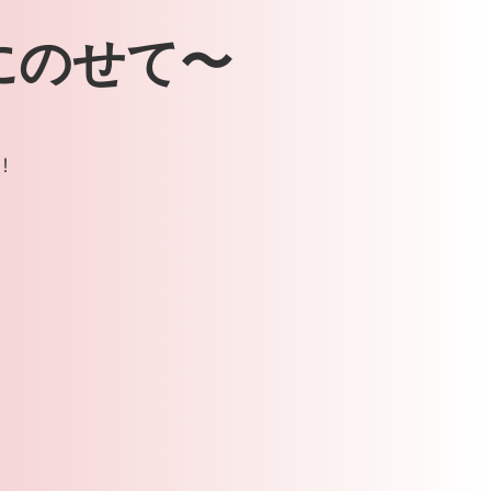
にのせて〜
！