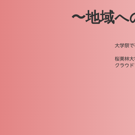
〜地域へ
大学祭で
桜美林大
クラウド