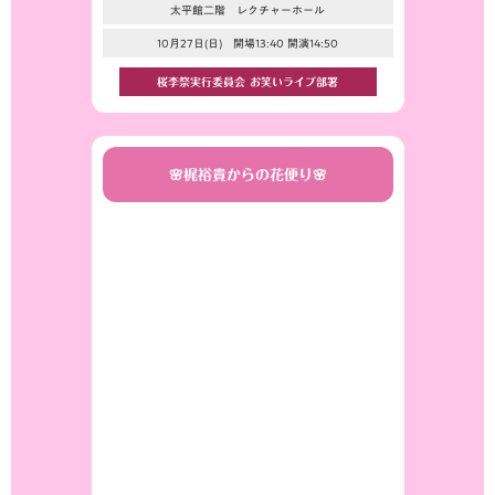
太平館二階 レクチャーホール
10月27日(日) 開場13:40 開演14:50
桜李祭実行委員会 お笑いライブ部署
🌸梶裕貴からの花便り🌸