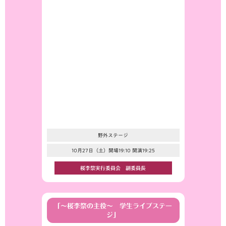
野外ステージ
10月27日（土）開場19:10 開演19:25
桜李祭実行委員会 副委員長
「～桜李祭の主役～ 学生ライブステー
ジ」